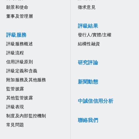
願景和使命
徵求意見
董事及管理層
評級結果
評級服務
發行人/實體/主權
評級服務概述
結構性融資
評級流程
信用評級原則
研究評論
評級定義和含義
附加服務及其他服務
新聞動態
監管披露
其他監管披露
中誠信信用分析
評級表現
制度及內部監控機制
聯絡我們
常見問題