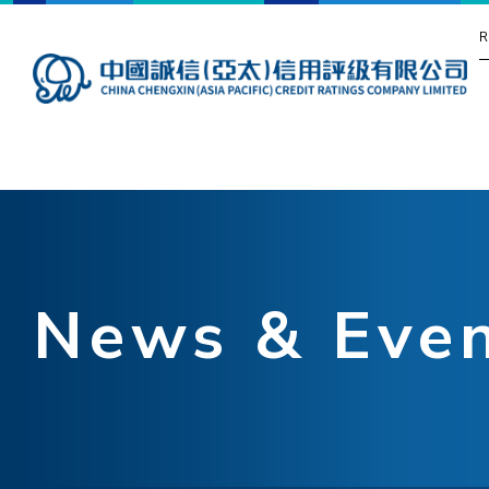
R
News & Eve