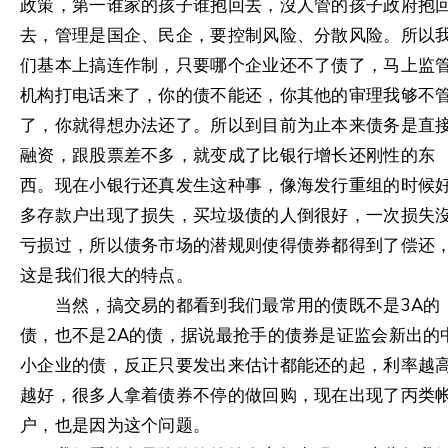
政策，第一谁家的孩子谁抱回去，沒人管的孩子政府抱
去，管理是国企、民企，要控制风险、分散风险。所以
们基本上搞连作制，只要哪个企业还不了债了，马上监
机构打电话来了，你的债不能还，你其他的审理我够不
了，你就得想办法还了。所以到目前为止本来债务是直
融资，跟股票差不多，就变成了比银行增长还刚性的东
西。现在小银行还真发生这种事，像海发行重组的时候
多存款户出现了损失，买垃圾债的人倒很好，一次损失
亏损过，所以债务市场的潜规则使得债券都得到了偿还
这是我们很大的特点。
当然，搞交易的都看到我们最常用的债既不是3A的
债，也不是2A的债，据说最抢手的债券是证监会新出的
小企业的债，反正只要发出来估计都能还的起，利率越
越好，很多人拿着债券不停的做回购，现在出现了丙类
户，也是因为这个问题。