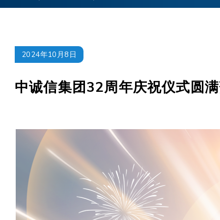
2024年10月8日
中诚信集团32周年庆祝仪式圆