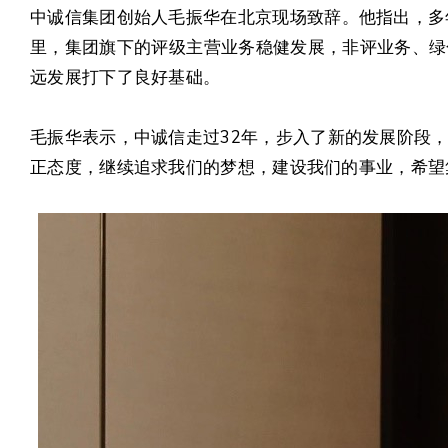
中诚信集团创始人毛振华在北京现场致辞。他指出，多
里，集团旗下的评级主营业务稳健发展，非评业务、绿
远发展打下了良好基础。
毛振华表示，中诚信走过32年，步入了新的发展阶段
正态度，继续追求我们的梦想，建设我们的事业，希望