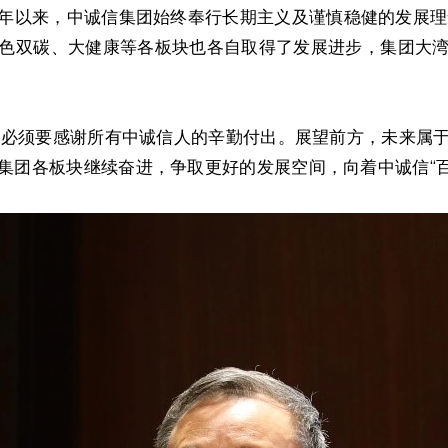
年以来，中诚信集团始终奉行长期主义及谨慎稳健的发展理
色双碳、大健康等各板块也各自取得了发展进步，集团大
，必须要感谢所有中诚信人的辛勤付出。展望前方，未来属
集团各板块继续奋进，争取更好的发展空间，向着中诚信“百