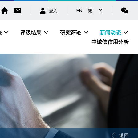
EN
繁
简
登入
法
评级结果
研究评论
新闻动态
中诚信信用分析
返回