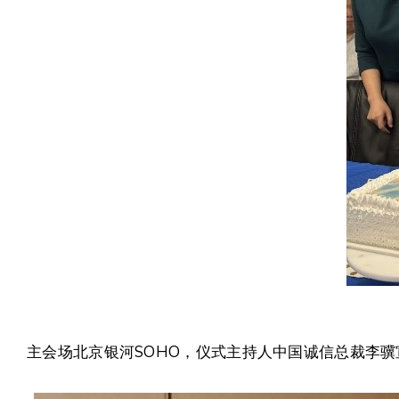
主会场北京银河SOHO，仪式主持人中国诚信总裁李骥