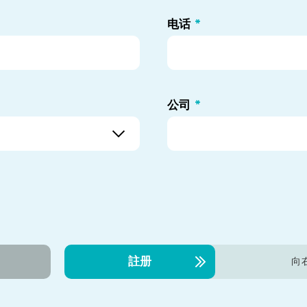
电话
*
公司
*
註册
向