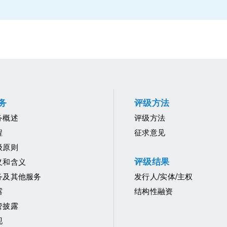
务
评级方法
务概述
评级方法
程
征求意见
级原则
评级结果
义和含义
务及其他服务
发行人/实体/主权
露
结构性融资
管披露
现