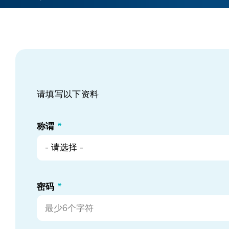
请填写以下资料
称谓
*
- 请选择 -
密码
*