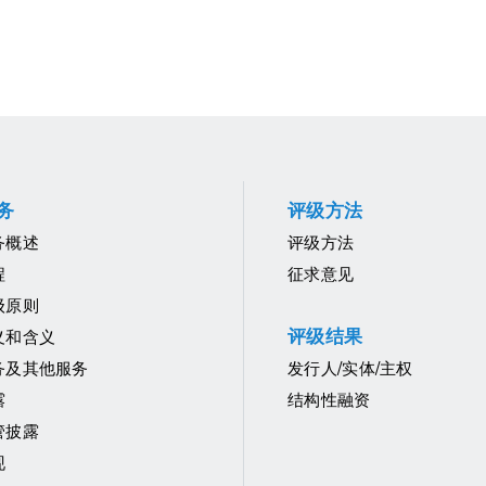
务
评级方法
务概述
评级方法
程
征求意见
级原则
评级结果
义和含义
务及其他服务
发行人/实体/主权
露
结构性融资
管披露
现