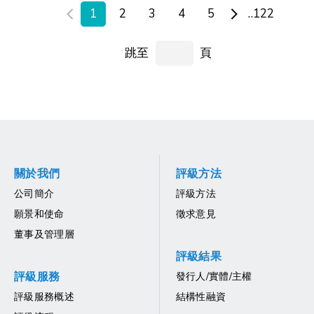
1
2
3
4
5
..122
跳至
頁
關於我們
評級方法
公司簡介
評級方法
願景和使命
徵求意見
董事及管理層
評級結果
評級服務
發行人/實體/主權
評級服務概述
結構性融資