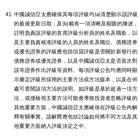
中國誠信亞太應確保其每項評級均(a)清楚顯示該評級
的最後更新日期；及(b)載有一項清晰及顯眼的陳述，
註明負責該評級的首席評級分析員的姓名及職銜，以
及主要負責核准評級的人員的姓名及職位。債務證券
或優先證券的評級應包括信貸評級是否關於新發行的
債務證券或優先證券，以及中國誠信亞太是否首次對
該等證券作出評級等資料。每項評級公告均應同時顯
示釐定評級所採用的主要方法或方法版本，以及在何
處可查閱該項方法的說明。如評級是基於超過一項方
法，或僅檢視主要方法可能會導致投資者忽略評級的
其他重要方面，中國誠信亞太應確保在評級公告內解
釋有關事實。該解釋應包括討論如何將不同方法及其
他重要方面納入評級決定之中。