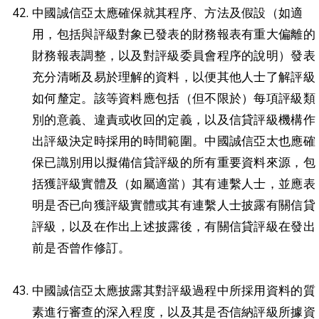
中國誠信亞太應確保就其程序、方法及假設（如適
用，包括與評級對象已發表的財務報表有重大偏離的
財務報表調整，以及對評級委員會程序的說明）發表
充分清晰及易於理解的資料，以便其他人士了解評級
如何釐定。該等資料應包括（但不限於）每項評級類
別的意義、違責或收回的定義，以及信貸評級機構作
出評級決定時採用的時間範圍。中國誠信亞太也應確
保已識別用以擬備信貸評級的所有重要資料來源，包
括獲評級實體及（如屬適當）其有連繫人士，並應表
明是否已向獲評級實體或其有連繫人士披露有關信貸
評級，以及在作出上述披露後，有關信貸評級在發出
前是否曾作修訂。
中國誠信亞太應披露其對評級過程中所採用資料的質
素進行審查的深入程度，以及其是否信納評級所據資