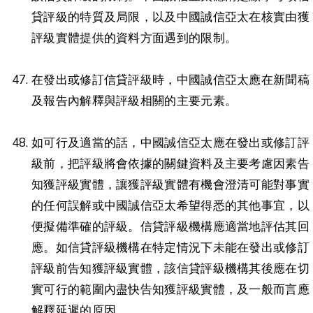
貸評級的特質及局限，以及中國誠信亞太在核實由獲
評級實體提供的資料方面遇到的限制。
在發出或修訂信貸評級時，中國誠信亞太應在新聞稿
及報告內解釋與評級相關的主要元素。
如可行及適當的話，中國誠信亞太應在發出或修訂評
級前，把評級將會依據的關鍵資料及主要考慮因素告
知獲評級實體，讓獲評級實體有機會澄清可能對事實
的任何誤解或中國誠信亞太希望得悉的其他事宜，以
便擬備準確的評級。信貸評級機構應適當地評估其回
應。如信貸評級機構在特定情況下未能在發出或修訂
評級前告知獲評級實體，該信貸評級機構其後應在切
實可行的範圍內盡快告知獲評級實體，及一般而言應
解釋延遲的原因。