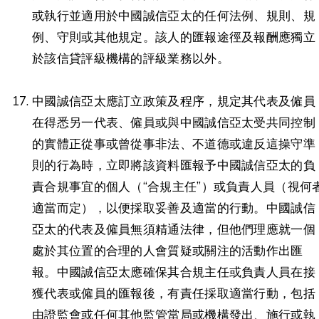
或執行並適用於中國誠信亞太的任何法例、規則、規
例、守則或其他規定。該人的匯報途徑及報酬應獨立
於該信貸評級機構的評級業務以外。
中國誠信亞太應訂立政策及程序，規定其代表及僱員
在得悉另一代表、僱員或與中國誠信亞太受共同控制
的實體正從事或曾從事非法、不道德或違反這操守準
則的行為時，立即將該資料匯報予中國誠信亞太的負
責合規事宜的個人（“合規主任”）或負責人員（視何
適當而定），以便採取妥善及適當的行動。中國誠信
亞太的代表及僱員無須精通法律，但他們理應就一個
處於其位置的合理的人會質疑或關注的活動作出匯
報。中國誠信亞太應確保其合規主任或負責人員在接
獲代表或僱員的匯報後，有責任採取適當行動，包括
由證監會或任何其他監管當局或機構發出、施行或執