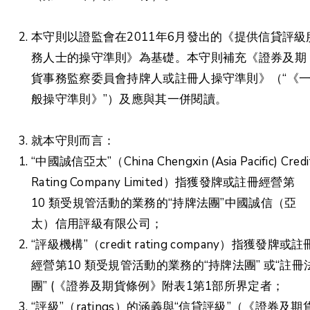
本守則以證監會在2011年6月發出的《提供信貸評級
務人士的操守準則》為基礎。本守則補充《證券及期
貨事務監察委員會持牌人或註冊人操守準則》（“《
般操守準則》”）及應與其一併閱讀。
就本守則而言：
“中國誠信亞太”（China Chengxin (Asia Pacific) Credi
Rating Company Limited）指獲發牌或註冊經營第
10 類受規管活動的業務的“持牌法團”中國誠信（亞
太）信用評級有限公司；
“評級機構”（credit rating company）指獲發牌或註
經營第10 類受規管活動的業務的“持牌法團” 或“註冊
團” (《證券及期貨條例》附表1第1部所界定者；
“評級”（ratings）的涵義與“信貸評級”（《證券及期