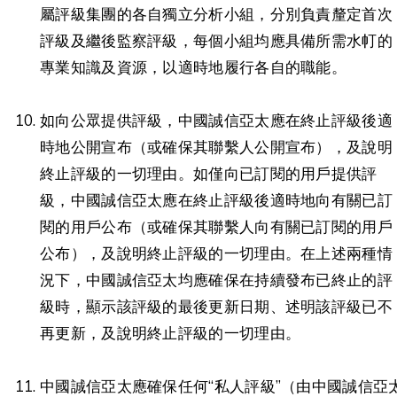
屬評級集團的各自獨立分析小組，分別負責釐定首次
評級及繼後監察評級，每個小組均應具備所需水帄的
專業知識及資源，以適時地履行各自的職能。
如向公眾提供評級，中國誠信亞太應在終止評級後適
時地公開宣布（或確保其聯繫人公開宣布），及說明
終止評級的一切理由。如僅向已訂閱的用戶提供評
級，中國誠信亞太應在終止評級後適時地向有關已訂
閱的用戶公布（或確保其聯繫人向有關已訂閱的用戶
公布），及說明終止評級的一切理由。在上述兩種情
況下，中國誠信亞太均應確保在持續發布已終止的評
級時，顯示該評級的最後更新日期、述明該評級已不
再更新，及說明終止評級的一切理由。
中國誠信亞太應確保任何“私人評級”（由中國誠信亞