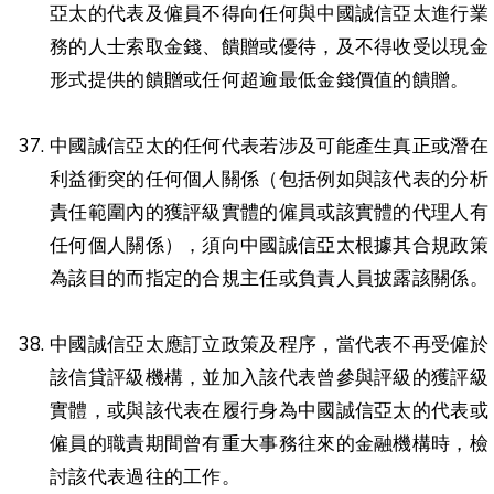
亞太的代表及僱員不得向任何與中國誠信亞太進行業
務的人士索取金錢、饋贈或優待，及不得收受以現金
形式提供的饋贈或任何超逾最低金錢價值的饋贈。
中國誠信亞太的任何代表若涉及可能產生真正或潛在
利益衝突的任何個人關係（包括例如與該代表的分析
責任範圍內的獲評級實體的僱員或該實體的代理人有
任何個人關係），須向中國誠信亞太根據其合規政策
為該目的而指定的合規主任或負責人員披露該關係。
中國誠信亞太應訂立政策及程序，當代表不再受僱於
該信貸評級機構，並加入該代表曾參與評級的獲評級
實體，或與該代表在履行身為中國誠信亞太的代表或
僱員的職責期間曾有重大事務往來的金融機構時，檢
討該代表過往的工作。