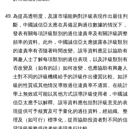
為提高透明度，及讓市場能夠對評級表現作出最佳判
斷，中國誠信亞太應在具備足夠過往數據的情況下，
發表有關每項評級類別的過往違責率及有關評級調整
頻率的資料。此外，中國誠信亞太應披露各評級類別
的違責率有否隨著時間改變。該等資料應足以協助有
興趣人士了解每項類別的過往表現，以及評級類別有
否改變及（如有的話）如何改變，也應協助有興趣人
士對不同的評級機構給予的評級作出優質比較。如評
級的性質或其他情況導致過往違責率不適當、在統計
學上無效或可能以其他方式誤導評級使用者，中國誠
信亞太應予以解釋。該等資料應包括對評級意見的表
現提供可予核實及可予量化的過往資料，經組織、整
理及（如可行）標準化，從而協助投資者對不同的信
貸評級服務提供者的表現進行比較。