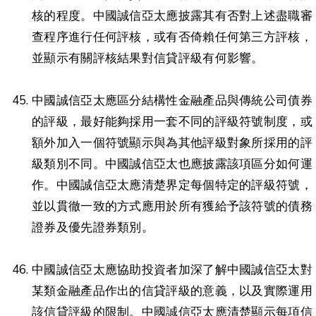
核的程度。中國誠信亞太應披露其有否對上述盡職審
查程序進行任何評核，或有否倚賴任何第三方評核，
並顯示有關評核結果對信貸評級有何影響。
中國誠信亞太應區分結構性金融產品與傳統公司債券
的評級，最好能夠採用一套不同的評級符號制度，或
額外加入一個符號顯示與為其他評級對象所採用的評
級類別不同。中國誠信亞太也應披露該項區分如何運
作。中國誠信亞太應清楚界定每個特定的評級符號，
並以貫徹一致的方式應用於所有獲給予該符號的債務
證券及優先證券類別。
中國誠信亞太應協助投資者加深了解中國誠信亞太對
某類金融產品作出的信貸評級的意義，以及實際運用
該信貸評級的限制。中國誠信亞太應清楚顯示每項信