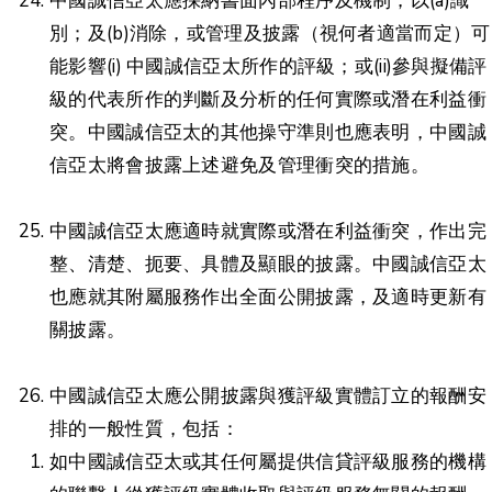
中國誠信亞太應採納書面內部程序及機制，以(a)識
別；及(b)消除，或管理及披露（視何者適當而定）可
能影響(i) 中國誠信亞太所作的評級；或(ii)參與擬備評
級的代表所作的判斷及分析的任何實際或潛在利益衝
突。中國誠信亞太的其他操守準則也應表明，中國誠
信亞太將會披露上述避免及管理衝突的措施。
中國誠信亞太應適時就實際或潛在利益衝突，作出完
整、清楚、扼要、具體及顯眼的披露。中國誠信亞太
也應就其附屬服務作出全面公開披露，及適時更新有
關披露。
中國誠信亞太應公開披露與獲評級實體訂立的報酬安
排的一般性質，包括：
如中國誠信亞太或其任何屬提供信貸評級服務的機構