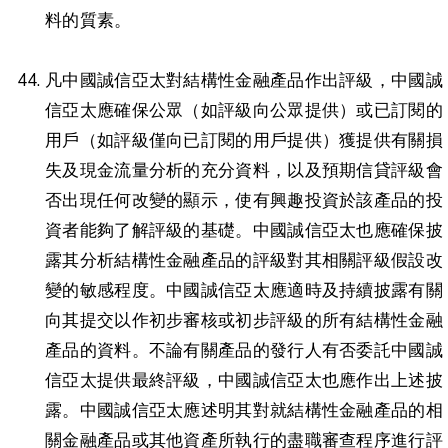
料的質素。
凡中國誠信亞太對結構性金融產品作出評級，中國誠
信亞太應確保公眾（如評級向公眾提供）或已訂閱的
用戶（如評級僅向已訂閱的用戶提供）獲提供有關損
失及現金流量分析的充分資料，以及預期信貸評級會
否出現任何改變的顯示，使有興趣投資於該產品的投
資者能夠了解評級的基礎。中國誠信亞太也應確保披
露其分析結構性金融產品的評級對其相關評級假設改
變的敏感程度。中國誠信亞太應適時及持續披露有關
向其提交以作初步審核或初步評級的所有結構性金融
產品的資料。不論有關產品的發行人有否委託中國誠
信亞太提供最終評級，中國誠信亞太也應作出上述披
露。中國誠信亞太應述明其對就結構性金融產品的相
關金融產品或其他資產所執行的盡職審查程序進行評