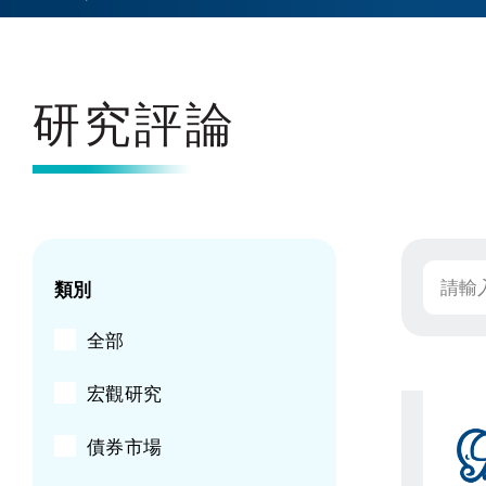
研究評論
類別
全部
宏觀研究
債券市場