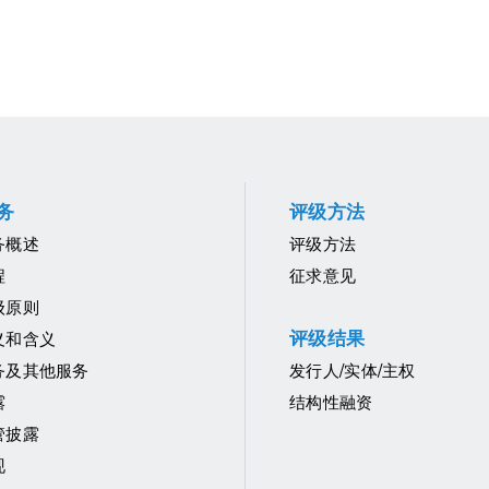
务
评级方法
务概述
评级方法
程
征求意见
级原则
评级结果
义和含义
务及其他服务
发行人/实体/主权
露
结构性融资
管披露
现