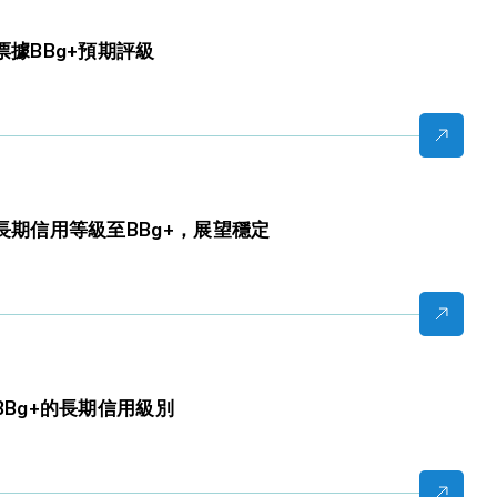
據BBg+預期評級
期信用等級至BBg+，展望穩定
Bg+的長期信用級別