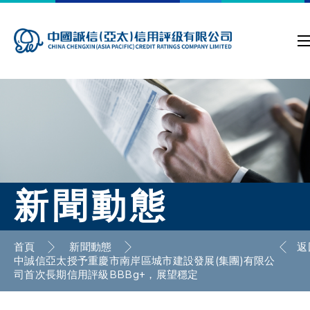
新聞動態
首頁
新聞動態
返
中誠信亞太授予重慶市南岸區城市建設發展(集團)有限公
司首次長期信用評級BBBg+，展望穩定